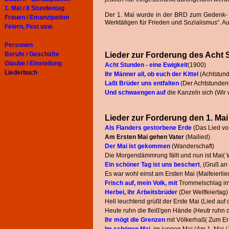
1. Mai / 8 Stundentag
Der 1. Mai wurde in der BRD zum Gedenk- u
Frauen / Emanzipation
Werktätigen für Frieden und Sozialismus“.
Feiern, Fest usw.
Personen
Berufe / Geschäfte
Lieder zur Forderung des Acht 
Glaube / Einstellung
Acht Stunden - eine Ewigkeit
(1900)
Liederbuch
Ihr Männer all, ob euch der Kittel
(Achtstund
Laßt Brüder uns entfalten
(Der Achtstundent
Und schwaengen auf
die Kanzeln sich (Wir 
Lieder zur Forderung den 1. Ma
Als Flanders gestorbene Erde
(Das Lied vo
Am Ersten Mai gehen Vater
(Mailied)
Der Mai ist gekommen
(Wanderschaft)
Die Morgendämmrung fällt und nun ist Mai( 
Ein schöner Tag ist uns beschert
, (Gruß an
Es war wohl einst am Ersten Mai (Maifeierlie
Frisch auf, mein Volk, mit
Trommelschlag im
Herbei, ihr Arbeitsbrüder
(Der Weltfeiertag)
Hell leuchtend grüßt der Erste Mai (Lied auf
Heute ruhn die fleiß'gen Hände (Heutr ruhn d
Ihr mögt die Grenzen
mit Völkerhaß( Zum Er