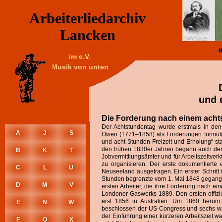
Arbeiterliedarchiv
Lancken
im e.V.
Musik von unten
und 
Die Forderung nach einem acht
Der Achtstundentag wurde erstmals in de
A
J
S
Owen (1771–1858) als Forderungen formulie
und acht Stunden Freizeit und Erholung“ 
den frühen 1830er Jahren begann auch der 
B
K
T
Jobvermittlungsämter und für Arbeitszeitve
zu organisieren. Der erste dokumentierte 
C
L
U
Neuseeland ausgetragen. Ein erster Schritt
Stunden begrenzte vom 1. Mai 1848 gegange
D
M
V
ersten Arbeiter, die ihre Forderung nach ei
Londoner Gaswerks 1889. Den ersten offizie
erst 1856 in Australien. Um 1860 heru
E
N
W
beschlossen der US-Congress und sechs weit
der Einführung einer kürzeren Arbeitszeit w
F
O
X