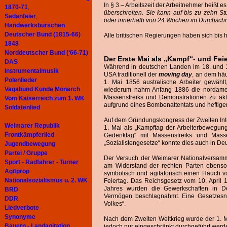
In § 3 – Arbeitszeit der Arbeitnehmer heißt e
1870-71
,
überschreiten. Sie kann auf bis zu zehn 
Sedanfeier
,
oder innerhalb von 24 Wochen im Durchschnit
Handwerksburschen
Deutscher Bund (1815-66)
Alle britischen Regierungen haben sich bis h
1848
Norddeutscher Bund (‘66-71)
Der Erste Mai als „Kampf“- und Fei
DAS
Während in deutschen Landen im 18. und 1
Instrumentalmusik
USA traditionell der
moving day
, an dem hä
Polenlieder
1. Mai 1856 australische Arbeiter gewähl
Vagabund Kunde Monarch
wiederum nahm Anfang 1886 die nordamer
Massenstreiks und Demonstrationen zu aktu
Vom Kaiserreich zum 1. WK
aufgrund eines Bombenattentats und heftig
Soldatenlied
Auf dem Gründungskongress der Zweiten Int
Weimarer Republik
1. Mai als „Kampftag der Arbeiterbewegun
Frontkämpferlied
Gedenktag“ mit Massenstreiks und Mas
„Sozialistengesetze“ konnte dies auch in D
Jugendbewegung
Partei / Gruppe
Der Versuch der Weimarer Nationalversamm
Sport - Radfahrer - Turner
am Widerstand der rechten Parten ebenso 
Agitprop
symbolisch und agitatorisch einen Hauch v
Nationalsozialismus u. 2. WK
Feiertag. Das Reichsgesetz vom 10. April 
Jahres wurden die Gewerkschaften in Deu
BRD
Vermögen beschlagnahmt. Eine Gesetzesno
DDR
Volkes“.
Liedverbote
Synonyme
Nach dem Zweiten Weltkrieg wurde der 1. Ma
Bauern - Landagitation
jedoch nur eingeschränkt durchgeführt werd