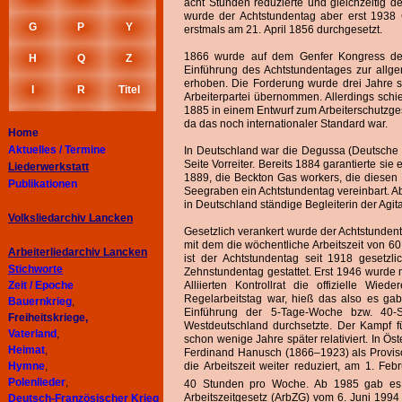
acht Stunden reduzierte und gleichzeitig 
wurde der Achtstundentag aber erst 1938 
G
P
Y
erstmals am 21. April 1856 durchgesetzt.
1866 wurde auf dem Genfer Kongress der In
H
Q
Z
Einführung des Achtstundentages zur allg
erhoben. Die Forderung wurde drei Jahre 
I
R
Titel
Arbeiterpartei übernommen. Allerdings schi
1885 in einem Entwurf zum Arbeiterschutzges
da das noch internationaler Standard war.
Home
Aktuelles / Termine
In Deutschland war die Degussa (Deutsche G
Seite Vorreiter. Bereits 1884 garantierte si
Liederwerkstatt
1889, die Beckton Gas workers, die diesen 
Publikationen
Seegraben ein Achtstundentag vereinbart. A
in Deutschland ständige Begleiterin der Agit
Volksliedarchiv Lancken
Gesetzlich verankert wurde der Achtstunden
mit dem die wöchentliche Arbeitszeit von 6
Arbeiterliedarchiv
Lancken
ist der Achtstundentag seit 1918 gesetz
Stichworte
Zehnstundentag gestattet. Erst 1946 wurde m
Zeit / Epoche
Alliierten Kontrollrat die offizielle W
Regelarbeitstag war, hieß das also es 
Bauernkrieg
,
Einführung der 5-Tage-Woche bzw. 40-
Freiheitskriege,
Westdeutschland durchsetzte. Der Kampf f
Vaterland
,
schon wenige Jahre später relativiert. In Ös
Heimat
,
Ferdinand Hanusch (1866–1923) als Proviso
Hymne
,
die Arbeitszeit weiter reduziert, am 1. F
Polenlieder
,
40 Stunden pro Woche. Ab 1985 gab es 
Arbeitszeitgesetz (ArbZG) vom 6. Juni 1994
Deutsch-Französischer Krieg