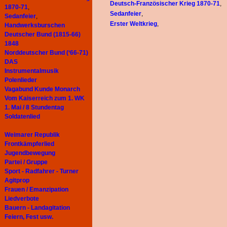
Deutsch-Französischer Krieg 1870-71
,
1870-71
,
Sedanfeier
,
Sedanfeier
,
Erster Weltkrieg
,
Handwerksburschen
Deutscher Bund (1815-66)
1848
Norddeutscher Bund (‘66-71)
DAS
Instrumentalmusik
Polenlieder
Vagabund Kunde Monarch
Vom Kaiserreich zum 1. WK
1. Mai / 8 Stundentag
Soldatenlied
Weimarer Republik
Frontkämpferlied
Jugendbewegung
Partei / Gruppe
Sport - Radfahrer - Turner
Agitprop
Frauen / Emanzipation
Liedverbote
Bauern - Landagitation
Feiern, Fest usw.