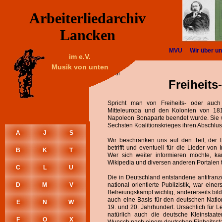
Arbeiterliedarchiv
Lancken
MVU
Wir über u
im e.V.
Musik von unten
Beruf
Freiheits
Spricht man von Freiheits- oder auch 
Mitteleuropa und den Kolonien von 181
Napoleon Bonaparte beendet wurde. Sie w
Sechsten Koalitionskrieges ihren Abschlus
A
J
S
Wir beschränken uns auf den Teil, der 
betrifft und eventuell für die Lieder von I
B
K
T
Wer sich weiter informieren möchte, ka
Wikipedia und diversen anderen Portalen 
C
L
U
Die in Deutschland entstandene antifran
D
M
V
national orientierte Publizistik, war einer
Befreiungskampf wichtig, andererseits bild
auch eine Basis für den deutschen Natio
E
N
W
19. und 20. Jahrhundert. Ursächlich für Le
natürlich auch die deutsche Kleinstaate
F
O
X