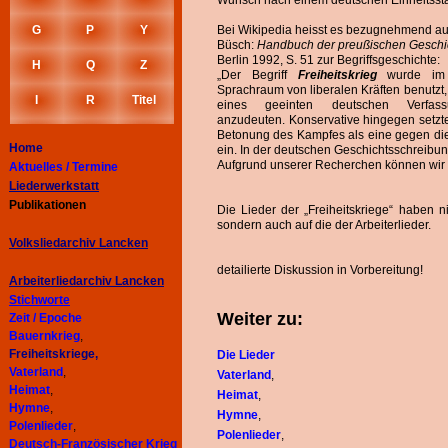
Wunsch nach einem deutschen Einheitssta
G
P
Y
Bei Wikipedia heisst es bezugnehmend au
Büsch:
Handbuch der preußischen Geschi
Berlin 1992, S. 51 zur Begriffsgeschichte:
H
Q
Z
„Der Begriff
Freiheitskrieg
wurde im 
Sprachraum von liberalen Kräften benutzt,
I
R
Titel
eines geeinten deutschen Verfassu
anzudeuten. Konservative hingegen setzt
Betonung des Kampfes als eine gegen di
Home
ein. In der deutschen Geschichtsschreibun
Aufgrund unserer Recherchen können wir da
Aktuelles / Termine
Liederwerkstatt
Publikationen
Die Lieder der „Freiheitskriege“ haben n
sondern auch auf die der Arbeiterlieder.
Volksliedarchiv Lancken
detailierte Diskussion in Vorbereitung!
Arbeiterliedarchiv
Lancken
Stichworte
Weiter zu:
Zeit / Epoche
Bauernkrieg
,
Freiheitskriege,
Die Lieder
Vaterland
,
Vaterland
,
Heimat
,
Heimat
,
Hymne
,
Hymne
,
Polenlieder
,
Polenlieder
,
Deutsch-Französischer Krieg