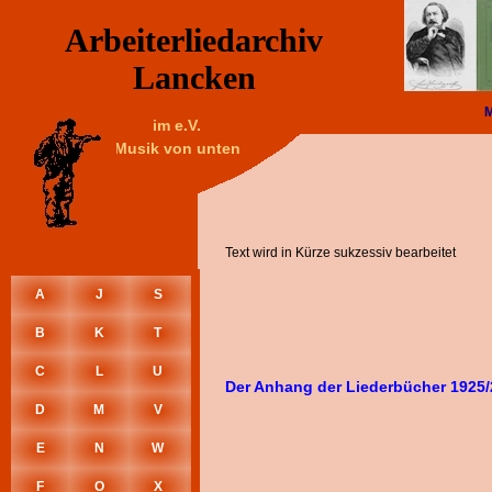
Arbeiterliedarchiv
Lancken
im e.V.
Musik von unten
Text wird in Kürze sukzessiv bearbeitet
A
J
S
B
K
T
C
L
U
Der Anhang der Liederbücher 1925/
D
M
V
E
N
W
F
O
X