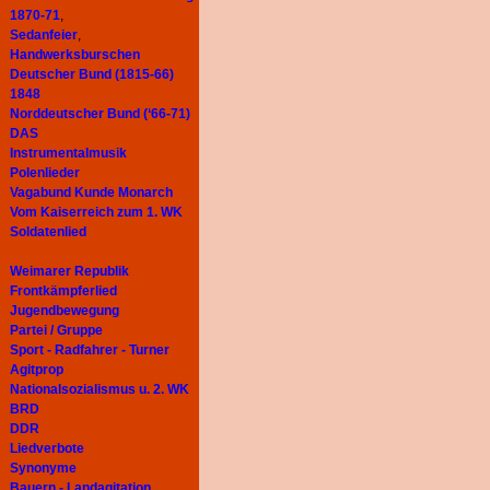
1870-71
,
Sedanfeier
,
Handwerksburschen
Deutscher Bund (1815-66)
1848
Norddeutscher Bund (‘66-71)
DAS
Instrumentalmusik
Polenlieder
Vagabund Kunde Monarch
Vom Kaiserreich zum 1. WK
Soldatenlied
Weimarer Republik
Frontkämpferlied
Jugendbewegung
Partei / Gruppe
Sport - Radfahrer - Turner
Agitprop
Nationalsozialismus u. 2. WK
BRD
DDR
Liedverbote
Synonyme
Bauern - Landagitation