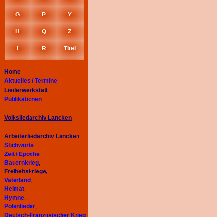
G
P
Y
H
Q
Z
I
R
Titel
Home
Aktuelles / Termine
Liederwerkstatt
Publikationen
Volksliedarchiv Lancken
Arbeiterliedarchiv
Lancken
Stichworte
Zeit / Epoche
Bauernkrieg
,
Freiheitskriege,
Vaterland
,
Heimat
,
Hymne
,
Polenlieder
,
Deutsch-Französischer Krieg