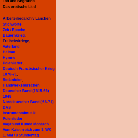
Tod und Begräbnis
Das erotische Lied
Arbeiterliedarchiv
Lancken
Stichworte
Zeit / Epoche
Bauernkrieg
,
Freiheitskriege,
Vaterland
,
Heimat
,
Hymne
,
Polenlieder
,
Deutsch-Französischer Krieg
1870-71
,
Sedanfeier
,
Handwerksburschen
Deutscher Bund (1815-66)
1848
Norddeutscher Bund (‘66-71)
DAS
Instrumentalmusik
Polenlieder
Vagabund Kunde Monarch
Vom Kaiserreich zum 1. WK
1. Mai / 8 Stundentag