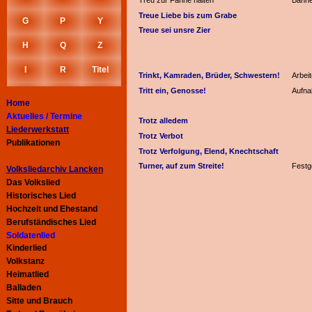
Treu zur Fahne halten
Banne
Treue Liebe bis zum Grabe
G
P
Y
Treue sei unsre Zier
H
Q
Z
I
R
Titel
Trinkt, Kamraden, Brüder, Schwestern!
Arbeit
Tritt ein, Genosse!
Aufna
Home
Aktuelles / Termine
Trotz alledem
Liederwerkstatt
Trotz Verbot
Publikationen
Trotz Verfolgung, Elend, Knechtschaft
Turner, auf zum Streite!
Festg
Volksliedarchiv Lancken
Das Volkslied
Historisches Lied
Hochzeit und Ehestand
Berufständisches Lied
Soldatenlied
Kinderlied
Volkstanz
Heimatlied
Balladen
Sitte und Brauch