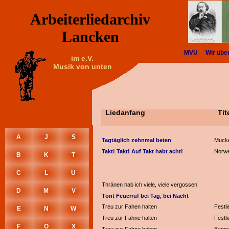
Arbeiterliedarchiv
Lancken
MVU
Wir übe
im e.V.
Musik von unten
Liedanfang
Tit
A
J
S
Tagtäglich zehnmal beten
Mucke
Takt! Takt! Auf Takt habt acht!
Norwe
B
K
T
C
L
U
Thränen hab ich viele, viele vergossen
D
M
V
Tönt Feuerruf bei Tag, bei Nacht
Treu zur Fahen halten
Festli
E
N
W
Treu zur Fahne halten
Festli
F
O
X