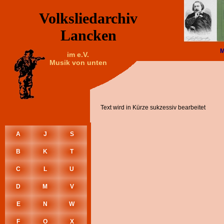
Volksliedarchiv
Lancken
im e.V.
Musik von unten
Text wird in Kürze sukzessiv bearbeitet
A
J
S
B
K
T
C
L
U
D
M
V
E
N
W
F
O
X