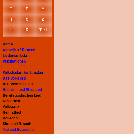
G
P
Y
H
Q
Z
I
R
Titel
Home
Aktuelles / Termine
Liederwerkstatt
Publikationen
Volksliedarchiv Lancken
Das Volkslied
Historisches Lied
Hochzeit und Ehestand
Berufständisches Lied
Kinderlied
Volkstanz
Heimatlied
Balladen
Sitte und Brauch
Tod und Begräbnis