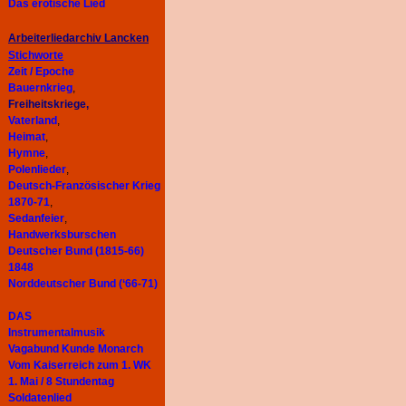
Das erotische Lied
Arbeiterliedarchiv
Lancken
Stichworte
Zeit / Epoche
Bauernkrieg
,
Freiheitskriege,
Vaterland
,
Heimat
,
Hymne
,
Polenlieder
,
Deutsch-Französischer Krieg
1870-71
,
Sedanfeier
,
Handwerksburschen
Deutscher Bund (1815-66)
1848
Norddeutscher Bund (‘66-71)
DAS
Instrumentalmusik
Vagabund Kunde Monarch
Vom Kaiserreich zum 1. WK
1. Mai / 8 Stundentag
Soldatenlied